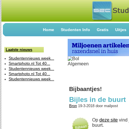
Home
Studenten Info
Gratis
Uitjes
Laatste nieuws
Studentennieuws week...
Smartphoto.nl Tot 40...
Studentennieuws week...
Smartphoto.nl Tot 40...
Studentennieuws week...
Bijbaantjes!
Bijles in de buurt
Bron
19-3-2018
door
mailpost
Op
deze site
vind 
buurt.