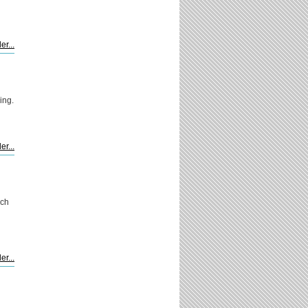
er...
ing.
er...
och
er...