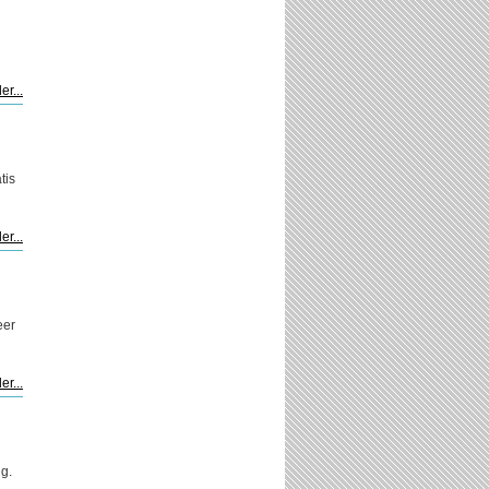
er...
tis
er...
eer
er...
ug.