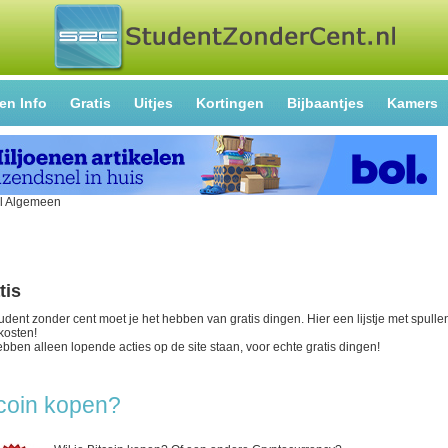
en Info
Gratis
Uitjes
Kortingen
Bijbaantjes
Kamers
tis
tudent zonder cent moet je het hebben van gratis dingen. Hier een lijstje met spullen
 kosten!
ebben alleen lopende acties op de site staan, voor echte gratis dingen!
tcoin kopen?