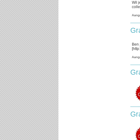
Wil 
colle
Aang
Gr
Ben 
[http
Aang
Gr
Gra