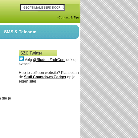
-
Contact & Tips
SMS & Telecom
SZC Twitter
Volg
@StudentZndrCent
ook op
twitter!!
Heb je zelf een website? Plaats dan
de
Stufi Countdown Gadget
op je
eigen site!
 die je