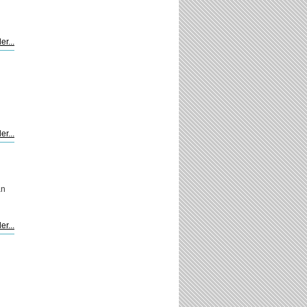
er...
er...
an
er...