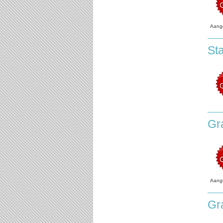
Aang
Sta
Gr
Aang
Gr