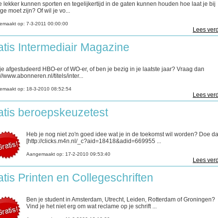
je lekker kunnen sporten en tegelijkertijd in de gaten kunnen houden hoe laat je bij
ge moet zijn? Of wil je vo...
emaakt op:
7-3-2011 00:00:00
Lees verd
atis Intermediair Magazine
je afgestudeerd HBO-er of WO-er, of ben je bezig in je laatste jaar? Vraag dan
://www.abonneren.nl/titels/inter...
emaakt op:
18-3-2010 08:52:54
Lees verd
atis beroepskeuzetest
Heb je nog niet zo'n goed idee wat je in de toekomst wil worden? Doe d
[http://clicks.m4n.nl/_c?aid=18418&adid=669955 ...
Aangemaakt op:
17-2-2010 09:53:40
Lees verd
tis Printen en Collegeschriften
Ben je student in Amsterdam, Utrecht, Leiden, Rotterdam of Groningen?
Vind je het niet erg om wat reclame op je schrift ...