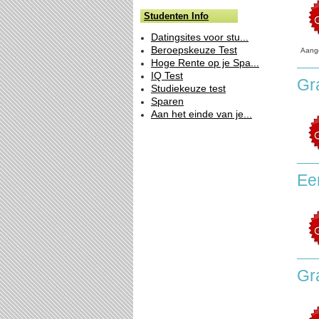
Studenten Info
Datingsites voor stu...
Beroepskeuze Test
Aang
Hoge Rente op je Spa...
IQ Test
Gra
Studiekeuze test
Sparen
Aan het einde van je...
Een
Gr