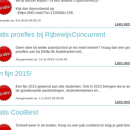
Wil je Bitcoin kopen? Of een andere Cryptocurrency?
Kijk dan bijvoorbeeld op:
- [https://lt45.net/c/?si=13300&li=158...
emaakt op:
8-2-2019 09:50:10
Lees verd
tis proefles bij RijbewijsConcurrent
Geen idee bij welke autorijschool je les moet nemen? Vraag dan een gra
proefles aan bij [Ahttp://tc.tradetracker.net/...
Aangemaakt op:
14-11-2016 13:44:40
Lees verd
 fijn 2015!
Een fijn 2015 gewenst aan alle studenten. Ook in 2015 brengen we je w
de goedkoopste aanbiedingen, studentenkamers en...
Aangemaakt op:
1-1-2015 00:00:00
Lees verd
atis CoolBest
Scheelt weer in de kosten. Koop nu een pak coolbest en krijg je geld ter