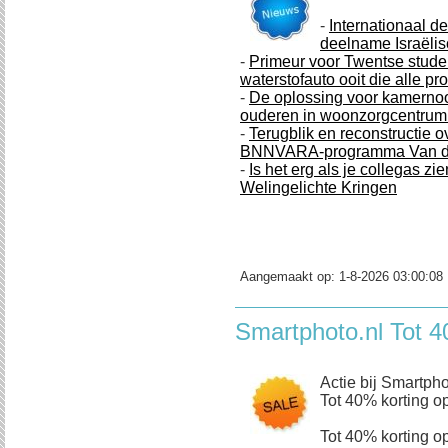
-
Internationaal d
deelname Israëlis
-
Primeur voor Twentse studen
waterstofauto ooit die alle p
-
De oplossing voor kamernoo
ouderen in woonzorgcentrum
-
Terugblik en reconstructie o
BNNVARA-programma Van de
-
Is het erg als je collegas zi
Welingelichte Kringen
Aangemaakt op:
1-8-2026 03:00:08
Smartphoto.nl Tot 4
Actie bij Smartpho
Tot 40% korting op
Tot 40% korting op