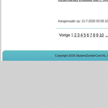
Aangemaakt op:
11-7-2026 03:00:1
Vorige
1
2
3
4
5
6
7
8
9
10
..
Copyright 2026 StudentZonderCent.NL 