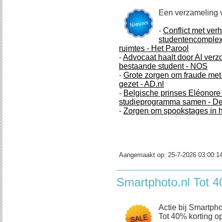
Een verzameling 
-
Conflict met ver
studentencomplex
ruimtes - Het Parool
-
Advocaat haalt door AI verz
bestaande student - NOS
-
Grote zorgen om fraude met 
gezet - AD.nl
-
Belgische prinses Eléonore 1
studieprogramma samen - De
-
Zorgen om spookstages in 
Aangemaakt op:
25-7-2026 03:00:1
Smartphoto.nl Tot 4
Actie bij Smartpho
Tot 40% korting op