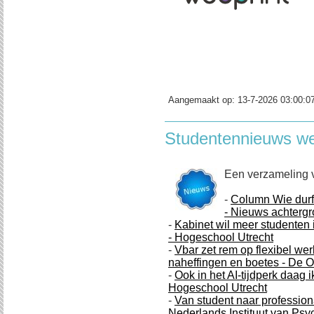
Aangemaakt op:
13-7-2026 03:00:0
Studentennieuws w
Een verzameling 
-
Column Wie durft
- Nieuws achtergr
-
Kabinet wil meer studenten 
- Hogeschool Utrecht
-
Vbar zet rem op flexibel we
naheffingen en boetes - De 
-
Ook in het AI-tijdperk daag ik
Hogeschool Utrecht
-
Van student naar professiona
Nederlands Instituut van Ps