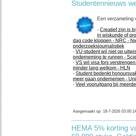
Studentennieuws w
Een verzameling 
-
Creatief zijn is b
in wiskunde of pr
dag code kloppen - NRC - N
onderzoeksjournalistiek
-
VU-student wil niet op uitwi
onderneming te runnen - Sc
-
VS wil visa fors verstrengen
minder lang welkom - HLN
-
Student bedenkt honoursvak 
meer gaan ondernemen - Univ
-
Veel vooruitgang bij meerd
Aangemaakt op:
18-7-2026 03:00:1
HEMA 5% korting va