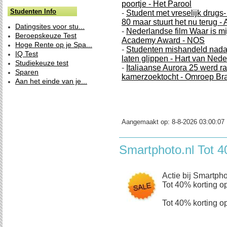
poortje - Het Parool
Studenten Info
-
Student met vreselijk drugs-
80 maar stuurt het nu terug - 
Datingsites voor stu...
-
Nederlandse film Waar is mij
Beroepskeuze Test
Academy Award - NOS
Hoge Rente op je Spa...
-
Studenten mishandeld nadat
IQ Test
laten glippen - Hart van Ned
Studiekeuze test
-
Italiaanse Aurora 25 werd 
Sparen
kamerzoektocht - Omroep Br
Aan het einde van je...
Aangemaakt op:
8-8-2026 03:00:07
Smartphoto.nl Tot 4
Actie bij Smartpho
Tot 40% korting op
Tot 40% korting op