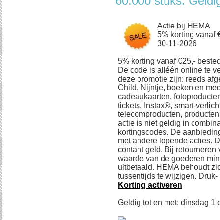
60.000 stuks. Geldi
Actie bij HEMA
5% korting vanaf €
30-11-2026
5% korting vanaf €25,- beste
De code is alléén online te v
deze promotie zijn: reeds af
Child, Nijntje, boeken en med
cadeaukaarten, fotoproducten
tickets, Instax®, smart-verli
telecomproducten, producten
actie is niet geldig in combin
kortingscodes. De aanbieding
met andere lopende acties. De
contant geld. Bij retourneren
waarde van de goederen min
uitbetaald. HEMA behoudt zic
tussentijds te wijzigen. Druk
Korting activeren
Geldig tot en met: dinsdag 