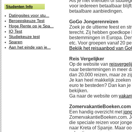
Als je met vrienden of studiege
voor iedereen betaalbaar blijf
Studenten Info
betaalbare aanbiedingen.
Datingsites voor stu...
Beroepskeuze Test
GoGo Jongerenreizen
Hoge Rente op je Spa...
Zoek je de ultieme feest en st
IQ Test
terecht. Zij hebben goedkope 
Studiekeuze test
bestemmingen in Europa. Denk
Sparen
etc. Voor groepen vanaf 20 pe
Aan het einde van je...
Bekijk het reisaanbod van G
Reis Vergelijker
Op de website van
reisvergeli
naar bestemmingen in meer d
dan 20.000 reizen, maar ze zij
Je kan heel makkelijk zoeken
euro te besteden? Dan kan je 
bekijken.
Ga naar de website om
vakant
ZomervakantieBoeken.com 
Een handig overzicht met
jon
ZomervakantieBoeken.com. Je v
die speciale reizen voor jon
naar Kreta of Spanje. Maar o