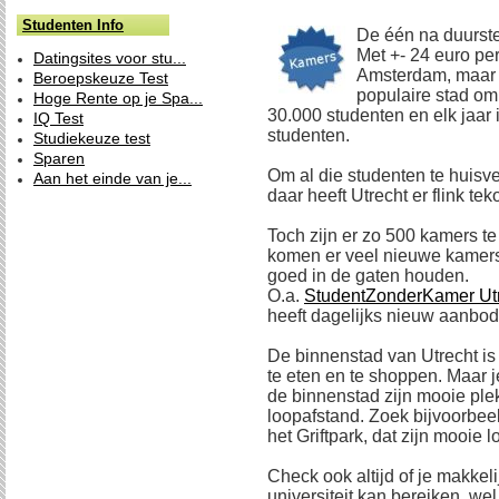
Studenten Info
De één na duurste 
Met +- 24 euro pe
Datingsites voor stu...
Amsterdam, maar a
Beroepskeuze Test
populaire stad om 
Hoge Rente op je Spa...
30.000 studenten en elk jaar
IQ Test
studenten.
Studiekeuze test
Sparen
Om al die studenten te huisve
Aan het einde van je...
daar heeft Utrecht er flink tek
Toch zijn er zo 500 kamers t
komen er veel nieuwe kamers 
goed in de gaten houden.
O.a.
StudentZonderKamer Ut
heeft dagelijks nieuw aanbod
De binnenstad van Utrecht is 
te eten en te shoppen. Maar j
de binnenstad zijn mooie plek
loopafstand. Zoek bijvoorbee
het Griftpark, dat zijn mooie l
Check ook altijd of je makkel
universiteit kan bereiken, wel