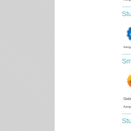
St
Aang
Sm
Gebr
Aang
St