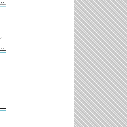
er...
...
er...
er...