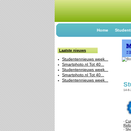
Home
Student
Laatste nieuws
Studentennieuws week...
Smartphoto.nl Tot 40...
Studentennieuws week...
Smartphoto.nl Tot 40...
Studentennieuws week...
St
14-6
-
Cur
Refo
-
Sho