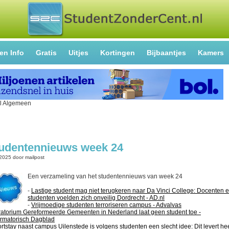
en Info
Gratis
Uitjes
Kortingen
Bijbaantjes
Kamers
udentennieuws week 24
-2025
door
mailpost
Een verzameling van het studentennieuws van week 24
-
Lastige student mag niet terugkeren naar Da Vinci College: Docenten 
studenten voelden zich onveilig Dordrecht - AD.nl
-
Vrijmoedige studenten terroriseren campus - Advalvas
atorium Gereformeerde Gemeenten in Nederland laat geen student toe -
rmatorisch Dagblad
rtstay naast campus Uilenstede is volgens studenten een slecht idee: Dit levert he