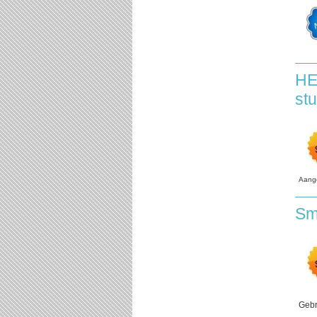
HE
st
Aang
Sm
Gebr