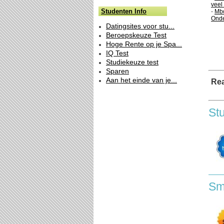
veel
Studenten Info
-
Mbo
Onde
Datingsites voor stu...
Beroepskeuze Test
Hoge Rente op je Spa...
IQ Test
Studiekeuze test
Sparen
Aan het einde van je...
Rea
St
Sm