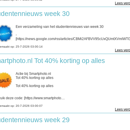
Lees verd
udentennieuws week 30
Een verzameling van het studentennieuws van week 30
-
[https://news.google.com/rss/articles/CBMi2AFBVV95cUxQUmtXVmlWTGd
emaakt op:
25-7-2026 03:00:14
Lees verd
artphoto.nl Tot 40% korting op alles
Actie bij Smartphoto.nl
Tot 40% korting op alles
Tot 40% korting op alles
uik deze code: [https://www.smartphoto....
emaakt op:
20-7-2026 03:00:07
Lees verd
udentennieuws week 29