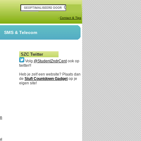
-
Contact & Tips
SMS & Telecom
SZC Twitter
Volg
@StudentZndrCent
ook op
twitter!!
Heb je zelf een website? Plaats dan
de
Stufi Countdown Gadget
op je
eigen site!
en
el