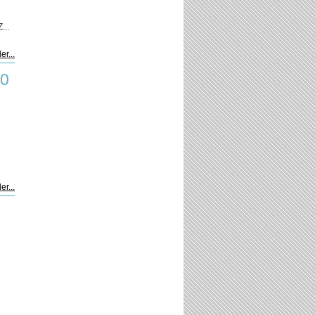
...
er...
00
er...