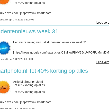
Tot 40% korting op alles
uik deze code: [https://www.smartphoto....
emaakt op:
3-8-2026 03:00:07
Lees verd
udentennieuws week 31
Een verzameling van het studentennieuws van week 31
-
[https://news.google.com/rss/articles/CBMixwFBVV95cUxPOFFuMmM0ME
emaakt op:
1-8-2026 03:00:08
Lees verd
artphoto.nl Tot 40% korting op alles
Actie bij Smartphoto.nl
Tot 40% korting op alles
Tot 40% korting op alles
uik deze code: [https://www.smartphoto....
emaakt op:
27-7-2026 03:00:11