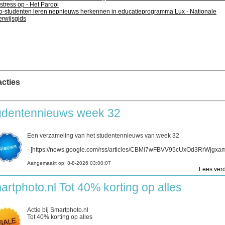
 stress op - Het Parool
-studenten leren nepnieuws herkennen in educatieprogramma Lux - Nationale
rwijsgids
cties
udentennieuws week 32
Een verzameling van het studentennieuws van week 32
- [https://news.google.com/rss/articles/CBMi7wFBVV95cUxOd3RrWjgxam
Aangemaakt op:
8-8-2026 03:00:07
Lees verd
artphoto.nl Tot 40% korting op alles
Actie bij Smartphoto.nl
Tot 40% korting op alles