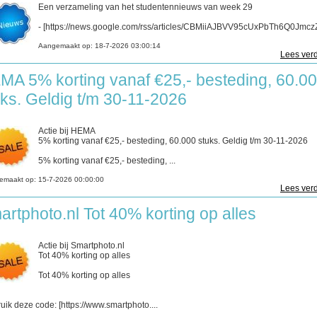
Een verzameling van het studentennieuws van week 29
- [https://news.google.com/rss/articles/CBMiiAJBVV95cUxPbTh6Q0JmczZ
Aangemaakt op:
18-7-2026 03:00:14
Lees verd
MA 5% korting vanaf €25,- besteding, 60.0
uks. Geldig t/m 30-11-2026
Actie bij HEMA
5% korting vanaf €25,- besteding, 60.000 stuks. Geldig t/m 30-11-2026
5% korting vanaf €25,- besteding, ...
emaakt op:
15-7-2026 00:00:00
Lees verd
artphoto.nl Tot 40% korting op alles
Actie bij Smartphoto.nl
Tot 40% korting op alles
Tot 40% korting op alles
uik deze code: [https://www.smartphoto....