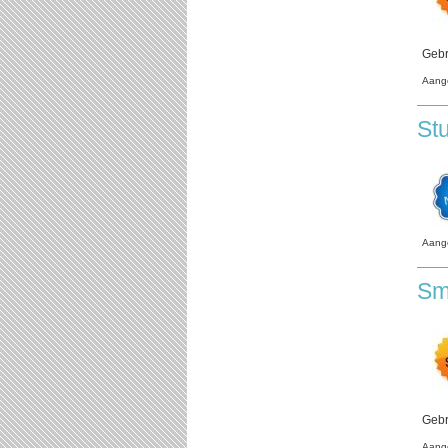
Gebr
Aang
St
Aang
Sm
Gebr
Aang