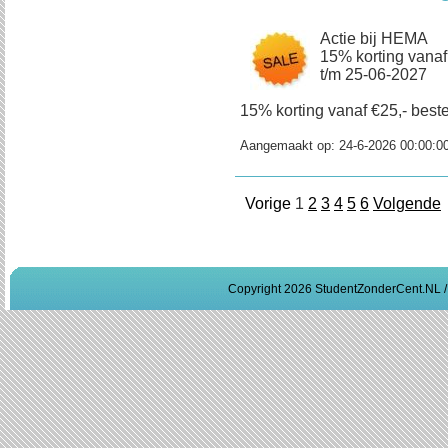
Actie bij HEMA
15% korting vanaf
t/m 25-06-2027
15% korting vanaf €25,- beste
Aangemaakt op:
24-6-2026 00:00:0
Vorige
1
2
3
4
5
6
Volgende
Copyright 2026 StudentZonderCent.NL 