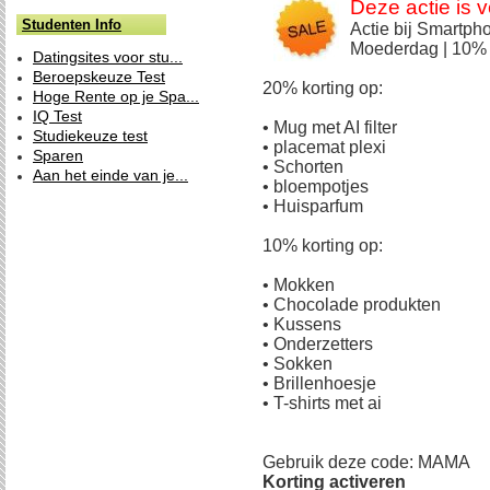
Deze actie is v
Studenten Info
Actie bij Smartpho
Moederdag | 10% 
Datingsites voor stu...
Beroepskeuze Test
20% korting op:
Hoge Rente op je Spa...
IQ Test
• Mug met AI filter
Studiekeuze test
• placemat plexi
Sparen
• Schorten
Aan het einde van je...
• bloempotjes
• Huisparfum
10% korting op:
• Mokken
• Chocolade produkten
• Kussens
• Onderzetters
• Sokken
• Brillenhoesje
• T-shirts met ai
Gebruik deze code: MAMA
Korting activeren