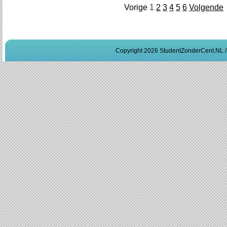
Vorige
1
2
3
4
5
6
Volgende
Copyright 2026 StudentZonderCent.NL 