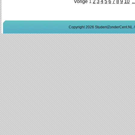
Vorige
1
2
3
4
5
6
7
8
9
10
..
Copyright 2026 StudentZonderCent.NL 