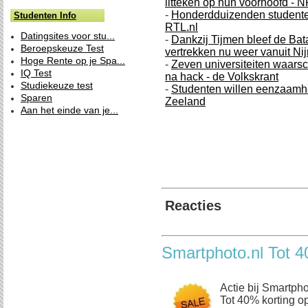
litteken op hun voorhoofd - 
-
Honderdduizenden studente
Studenten Info
RTL.nl
Datingsites voor stu...
-
Dankzij Tijmen bleef de Ba
Beroepskeuze Test
vertrekken nu weer vanuit Ni
Hoge Rente op je Spa...
-
Zeven universiteiten waarsc
IQ Test
na hack - de Volkskrant
Studiekeuze test
-
Studenten willen eenzaamh
Sparen
Zeeland
Aan het einde van je...
Reacties
Smartphoto.nl Tot 4
Actie bij Smartpho
Tot 40% korting op