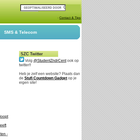
-
Contact & Tips
SMS & Telecom
SZC Twitter
Volg
@StudentZndrCent
ook op
twitter!!
Heb je zelf een website? Plaats dan
de
Stufi Countdown Gadget
op je
eigen site!
loopt
eeft
ten -