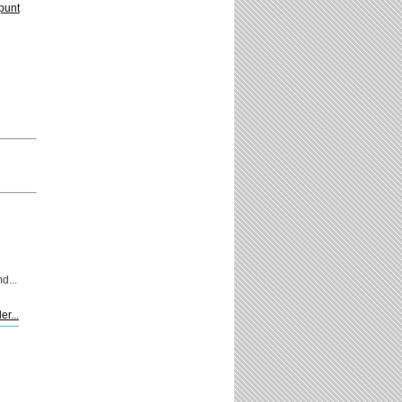
punt
d...
er...