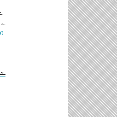
...
er...
00
er...