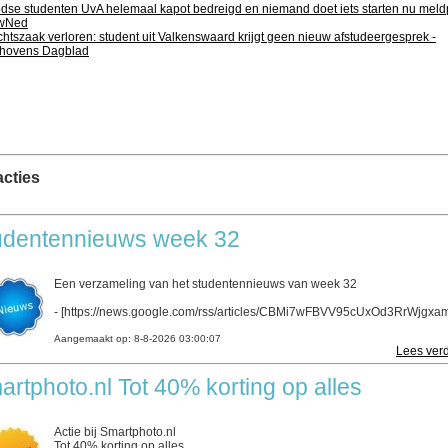
dse studenten UvA helemaal kapot bedreigd en niemand doet iets starten nu meld
owNed
htszaak verloren: student uit Valkenswaard krijgt geen nieuw afstudeergesprek -
hovens Dagblad
cties
udentennieuws week 32
Een verzameling van het studentennieuws van week 32
- [https://news.google.com/rss/articles/CBMi7wFBVV95cUxOd3RrWjgxam
Aangemaakt op:
8-8-2026 03:00:07
Lees verd
artphoto.nl Tot 40% korting op alles
Actie bij Smartphoto.nl
Tot 40% korting op alles