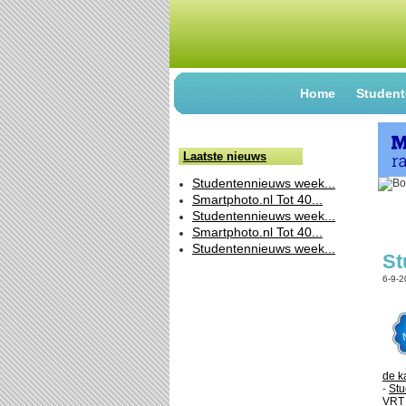
Home
Student
Laatste nieuws
Studentennieuws week...
Smartphoto.nl Tot 40...
Studentennieuws week...
Smartphoto.nl Tot 40...
Studentennieuws week...
St
6-9-
de k
-
Stu
VRT