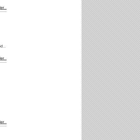
er...
...
er...
er...