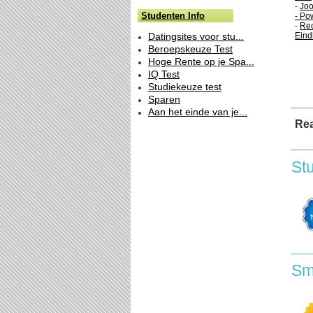
-
Joo
Studenten Info
- P
-
Rec
Datingsites voor stu...
Eind
Beroepskeuze Test
Hoge Rente op je Spa...
IQ Test
Studiekeuze test
Sparen
Aan het einde van je...
Rea
St
Sm