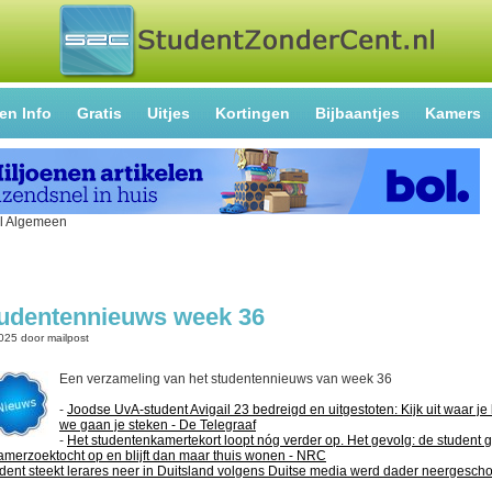
en Info
Gratis
Uitjes
Kortingen
Bijbaantjes
Kamers
udentennieuws week 36
2025
door
mailpost
Een verzameling van het studentennieuws van week 36
-
Joodse UvA-student Avigail 23 bedreigd en uitgestoten: Kijk uit waar je 
we gaan je steken - De Telegraaf
-
Het studentenkamertekort loopt nóg verder op. Het gevolg: de student g
amerzoektocht op en blijft dan maar thuis wonen - NRC
dent steekt lerares neer in Duitsland volgens Duitse media werd dader neergescho