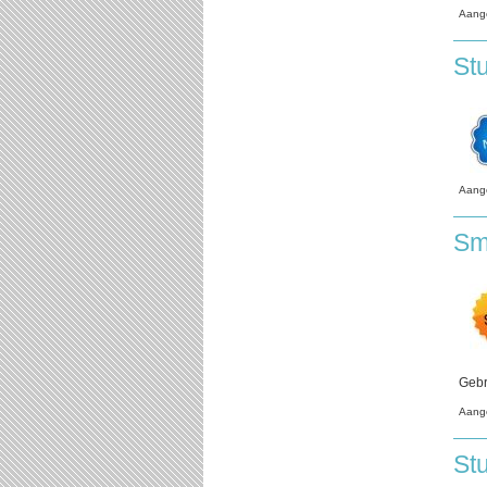
Aang
St
Aang
Sm
Gebr
Aang
St