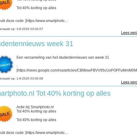
Tot 40% korting op alles
uik deze code: [https://www.smartphoto....
emaakt op:
3-8-2026 03:00:07
Lees verd
udentennieuws week 31
Een verzameling van het studentennieuws van week 31
-
[https://news.google.com/rss/articles/CBMixwFBVV95cUxPOFFuMmM0ME
emaakt op:
1-8-2026 03:00:08
Lees verd
artphoto.nl Tot 40% korting op alles
Actie bij Smartphoto.nl
Tot 40% korting op alles
Tot 40% korting op alles
uik deze code: [https://www.smartphoto....