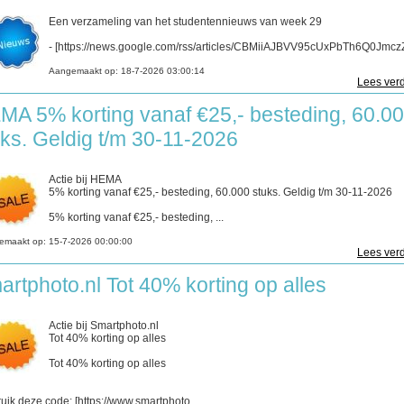
Een verzameling van het studentennieuws van week 29
- [https://news.google.com/rss/articles/CBMiiAJBVV95cUxPbTh6Q0JmczZ
Aangemaakt op:
18-7-2026 03:00:14
Lees verd
MA 5% korting vanaf €25,- besteding, 60.0
uks. Geldig t/m 30-11-2026
Actie bij HEMA
5% korting vanaf €25,- besteding, 60.000 stuks. Geldig t/m 30-11-2026
5% korting vanaf €25,- besteding, ...
emaakt op:
15-7-2026 00:00:00
Lees verd
artphoto.nl Tot 40% korting op alles
Actie bij Smartphoto.nl
Tot 40% korting op alles
Tot 40% korting op alles
uik deze code: [https://www.smartphoto....