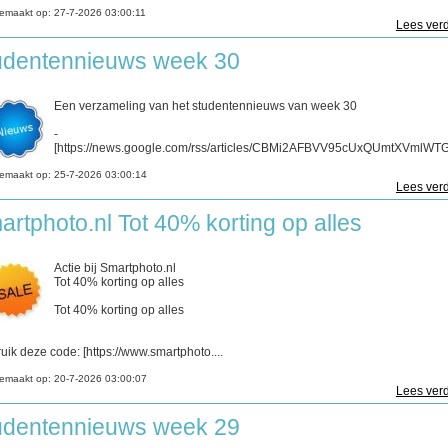
emaakt op:
27-7-2026 03:00:11
Lees verd
udentennieuws week 30
Een verzameling van het studentennieuws van week 30
-
[https://news.google.com/rss/articles/CBMi2AFBVV95cUxQUmtXVmlWTGd
emaakt op:
25-7-2026 03:00:14
Lees verd
artphoto.nl Tot 40% korting op alles
Actie bij Smartphoto.nl
Tot 40% korting op alles
Tot 40% korting op alles
uik deze code: [https://www.smartphoto....
emaakt op:
20-7-2026 03:00:07
Lees verd
udentennieuws week 29