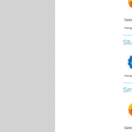
Gebr
Aang
St
Aang
Sm
Gebr