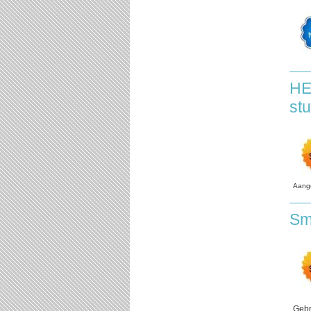
HE
st
Aang
Sm
Gebr