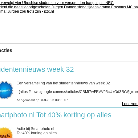
vervolgt vier Utrechtse studenten voor verspreiden bangalijst - NRC
dent die naast doodgeschoten Jurgen Damen stond tijdens drama Erasmus MC ha
ma: Jurgen zou trots zijn - pzc.nl
cties
udentennieuws week 32
Een verzameling van het studentennieuws van week 32
- [https://news.google.com/rss/articles/CBMi7wFBVV95cUxOd3RrWjgxam
Aangemaakt op:
8-8-2026 03:00:07
Lees verd
artphoto.nl Tot 40% korting op alles
Actie bij Smartphoto.nl
Tot 40% korting op alles