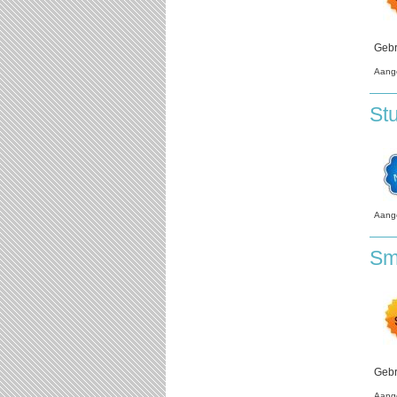
Gebr
Aang
St
Aang
Sm
Gebr
Aang