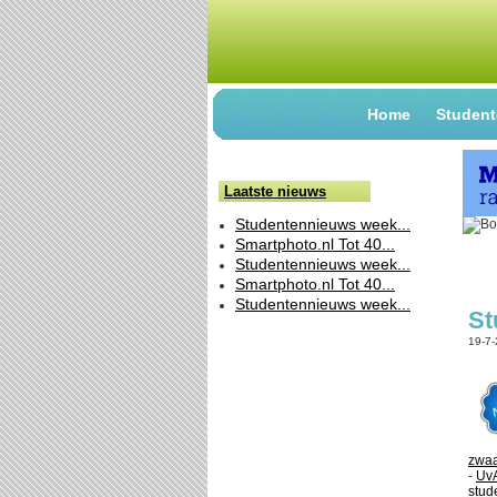
Home
Student
Laatste nieuws
Studentennieuws week...
Smartphoto.nl Tot 40...
Studentennieuws week...
Smartphoto.nl Tot 40...
Studentennieuws week...
St
19-7
zwaa
-
UvA
stud