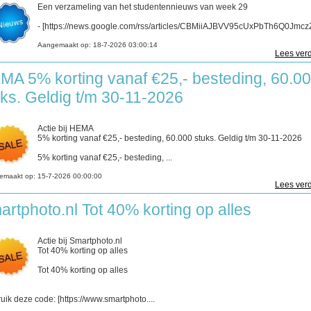
Een verzameling van het studentennieuws van week 29
- [https://news.google.com/rss/articles/CBMiiAJBVV95cUxPbTh6Q0JmczZ
Aangemaakt op:
18-7-2026 03:00:14
Lees verd
MA 5% korting vanaf €25,- besteding, 60.0
uks. Geldig t/m 30-11-2026
Actie bij HEMA
5% korting vanaf €25,- besteding, 60.000 stuks. Geldig t/m 30-11-2026
5% korting vanaf €25,- besteding, ...
emaakt op:
15-7-2026 00:00:00
Lees verd
artphoto.nl Tot 40% korting op alles
Actie bij Smartphoto.nl
Tot 40% korting op alles
Tot 40% korting op alles
uik deze code: [https://www.smartphoto....