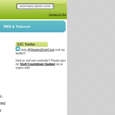
-
Contact & Tips
SMS & Telecom
SZC Twitter
Volg
@StudentZndrCent
ook op
twitter!!
Heb je zelf een website? Plaats dan
de
Stufi Countdown Gadget
op je
eigen site!
 -
egen
e