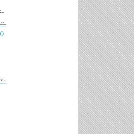
...
er...
00
er...