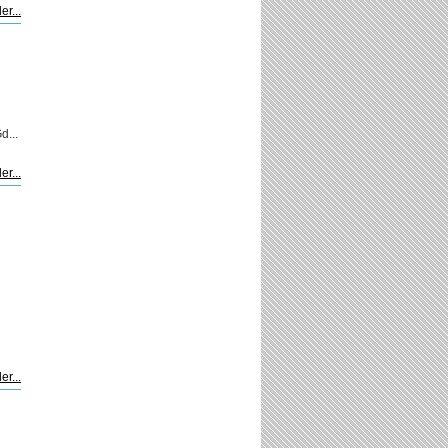
er...
...
er...
er...