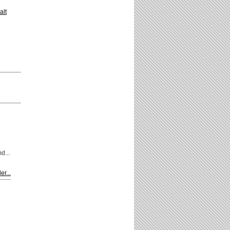
alt
d...
er...