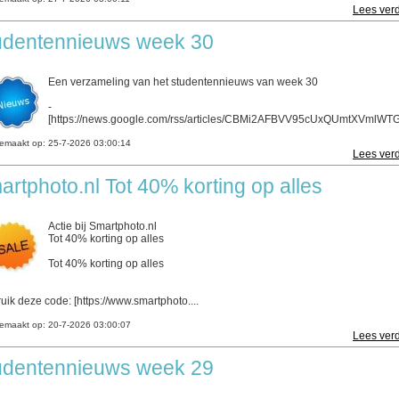
Lees verd
udentennieuws week 30
Een verzameling van het studentennieuws van week 30
-
[https://news.google.com/rss/articles/CBMi2AFBVV95cUxQUmtXVmlWTGd
emaakt op:
25-7-2026 03:00:14
Lees verd
artphoto.nl Tot 40% korting op alles
Actie bij Smartphoto.nl
Tot 40% korting op alles
Tot 40% korting op alles
uik deze code: [https://www.smartphoto....
emaakt op:
20-7-2026 03:00:07
Lees verd
udentennieuws week 29