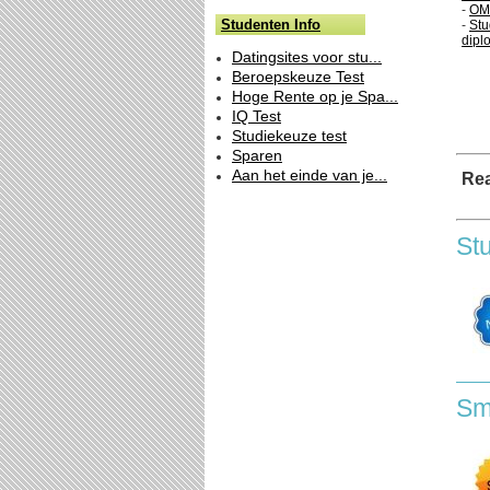
-
OM 
Studenten Info
-
Stu
diplo
Datingsites voor stu...
Beroepskeuze Test
Hoge Rente op je Spa...
IQ Test
Studiekeuze test
Sparen
Aan het einde van je...
Rea
St
Sm