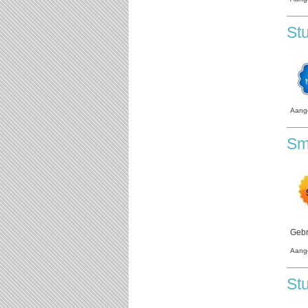
St
Aang
Sm
Gebr
Aang
St