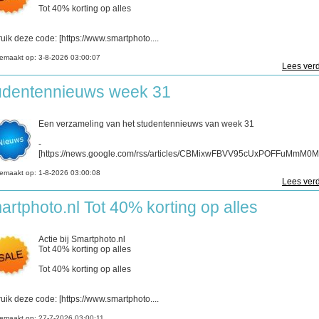
Tot 40% korting op alles
uik deze code: [https://www.smartphoto....
emaakt op:
3-8-2026 03:00:07
Lees verd
udentennieuws week 31
Een verzameling van het studentennieuws van week 31
-
[https://news.google.com/rss/articles/CBMixwFBVV95cUxPOFFuMmM0ME
emaakt op:
1-8-2026 03:00:08
Lees verd
artphoto.nl Tot 40% korting op alles
Actie bij Smartphoto.nl
Tot 40% korting op alles
Tot 40% korting op alles
uik deze code: [https://www.smartphoto....
emaakt op:
27-7-2026 03:00:11