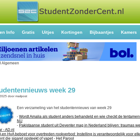
en Info
Gratis
Uitjes
Kortingen
Bijbaantjes
Kamers
udentennieuws week 29
-2025
door
mailpost
Een verzameling van het studentennieuws van week 29
-
Wordt Amalia als student anders behandeld en wie checkt de tentamens
NU
-
Pakistaanse student uit Deventer mag in Nederland blijven: traumas w
r - AD.nl
 en HvA beboet voor overtreden rookverbod: Instelling is verantwoordelijk voor elk
ent die sigaret opsteekt of vapet - Het Parool