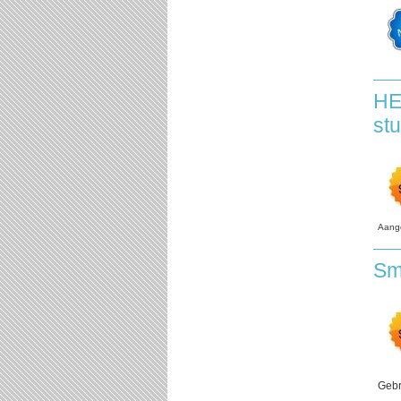
HE
st
Aang
Sm
Gebr