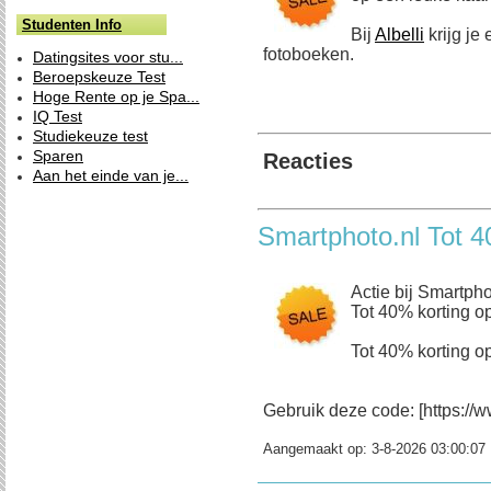
Studenten Info
Bij
Albelli
krijg je 
fotoboeken.
Datingsites voor stu...
Beroepskeuze Test
Hoge Rente op je Spa...
IQ Test
Studiekeuze test
Sparen
Reacties
Aan het einde van je...
Smartphoto.nl Tot 4
Actie bij Smartpho
Tot 40% korting op
Tot 40% korting op
Gebruik deze code: [https://w
Aangemaakt op:
3-8-2026 03:00:07