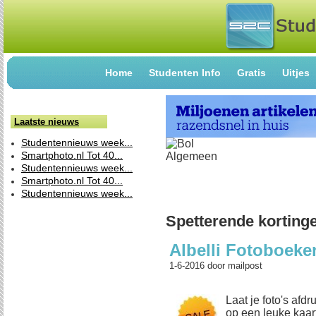
Home
Studenten Info
Gratis
Uitjes
Laatste nieuws
Studentennieuws week...
Smartphoto.nl Tot 40...
Studentennieuws week...
Smartphoto.nl Tot 40...
Studentennieuws week...
Spetterende korting
Albelli Fotoboeke
1-6-2016
door
mailpost
Laat je foto's afd
op een leuke kaart